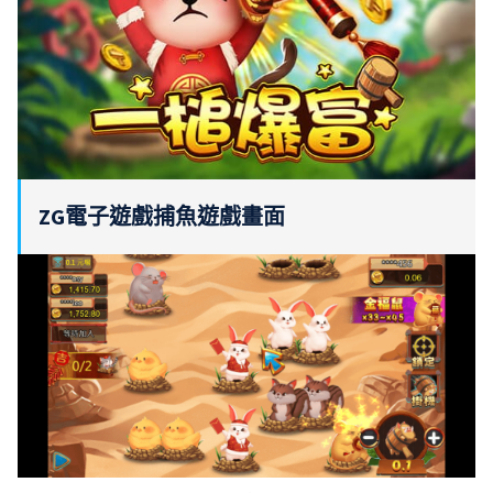
ZG電子遊戲捕魚遊戲畫面