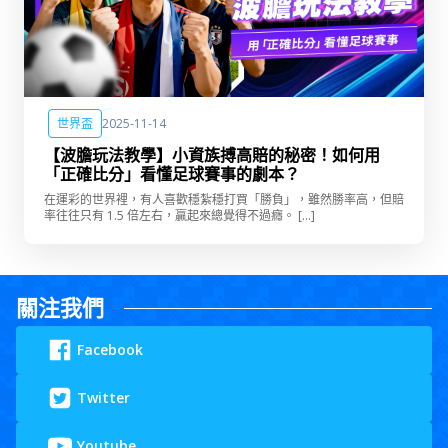
世界盃
2025-11-14
【波膽玩法教學】小資族搏高賠的秘密！如何用
「正確比分」看懂足球賽事的劇本？
在運彩的世界裡，有人喜歡穩紮穩打買「勝負」，雖然勝率高，但賠
率往往只有 1.5 倍左右，贏起來總覺得不過癮。 […]
關注我們
Facebook
Twitter
Youtube