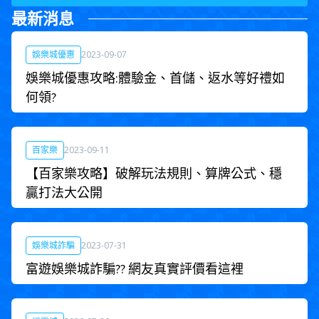
最新消息
娛樂城優惠
2023-09-07
娛樂城優惠攻略:體驗金、首儲、返水等好禮如
何領?
百家樂
2023-09-11
【百家樂攻略】破解玩法規則、算牌公式、穩
贏打法大公開
娛樂城詐騙
2023-07-31
富遊娛樂城詐騙?? 網友真實評價看這裡