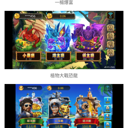
一槌爆富
植物大戰恐龍