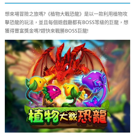
想來場冒險之旅嗎?《植物大戰恐龍》是以一款利用植物攻
擊恐龍的玩法，並且每個遊戲廳都有BOSS等級的巨龍，想
獲得豐富獎金嗎?趕快來戰勝BOSS巨龍!