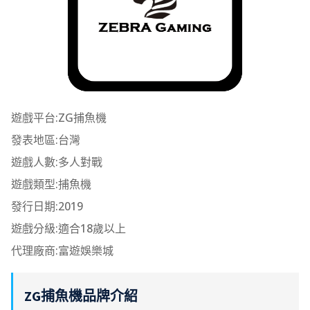
遊戲平台:ZG捕魚機
發表地區:台灣
遊戲人數:多人對戰
遊戲類型:捕魚機
發行日期:2019
遊戲分級:適合18歲以上
代理廠商:富遊娛樂城
ZG捕魚機品牌介紹