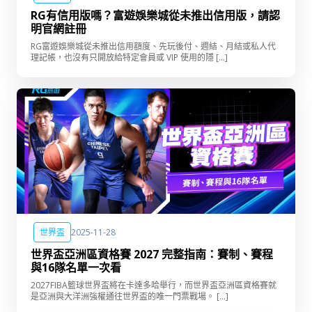
RG有信用版嗎？富遊娛樂城從未推出信用版，請認
明官網註冊
RG富遊娛樂城從未推出信用額度、先玩後付、週結、月結或私人代
理記帳，也沒有只開放給特定會員或 VIP 使用的隱 […]
世界盃
2025-11-28
世界盃亞洲區資格賽 2027 完整指南：賽制、賽程
與16隊名單一次看
2027FIBA籃球世界盃將在卡達多哈舉行，而世界盃亞洲區資格賽就
是亞洲與大洋洲強權通往世界盃的唯一門票戰場。 […]