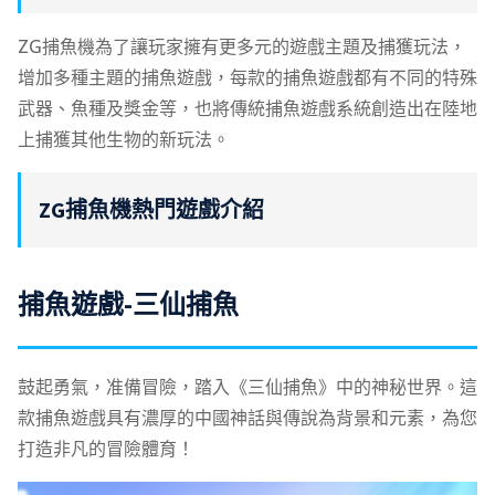
ZG捕魚機為了讓玩家擁有更多元的遊戲主題及捕獲玩法，
增加多種主題的捕魚遊戲，每款的捕魚遊戲都有不同的特殊
武器、魚種及獎金等，也將傳統捕魚遊戲系統創造出在陸地
上捕獲其他生物的新玩法。
ZG捕魚機熱門遊戲介紹
捕魚遊戲-三仙捕魚
鼓起勇氣，准備冒險，踏入《三仙捕魚》中的神秘世界。這
款捕魚遊戲具有濃厚的中國神話與傳說為背景和元素，為您
打造非凡的冒險體育！