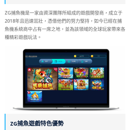
ZG捕魚機是一家由資深團隊所組成的遊戲開發商，成立于
2018年且迅速茁壯，憑借他們的努力堅持，如今已經在捕
魚機系統商中占有一席之地，並為該領域的全球玩家帶來各
種精彩遊戲玩法。
ZG捕魚遊戲特色優勢