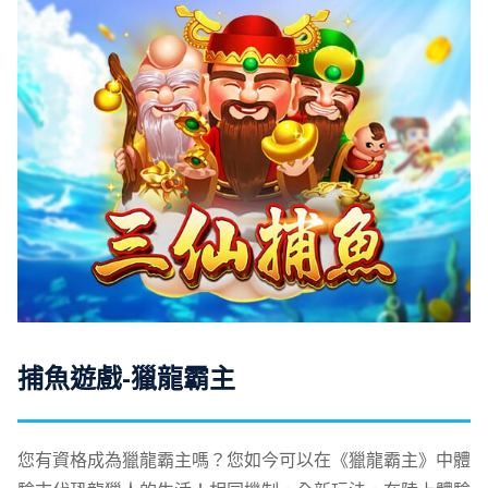
捕魚遊戲-獵龍霸主
您有資格成為獵龍霸主嗎？您如今可以在《獵龍霸主》中體