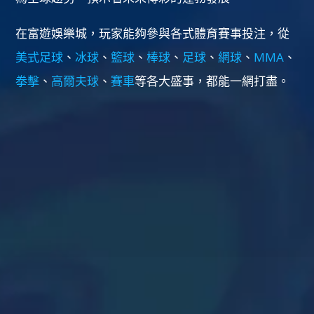
在富遊娛樂城，玩家能夠參與各式體育賽事投注，從
美式足球
、
冰球
、
籃球
、
棒球
、
足球
、
網球
、
MMA
、
拳擊
、
高爾夫球
、
賽車
等各大盛事，都能一網打盡。