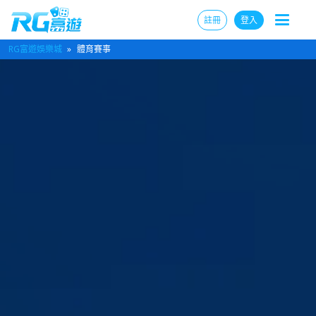
註冊
登入
RG富遊娛樂城
»
體育賽事