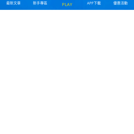
最新文章
新手專區
APP下載
優惠活動
賽事。提供多種投注選項，如讓球、大小、半全
PLAY
場、波膽、單雙、總入球和連串過關等。
加上動畫和視頻直播功能，使您在投注時能夠輕
鬆享受，感受其中的樂趣。
了解更多
如何線上投注體育賽事
HOW TO PLAY ONLINE SPORT CASINO