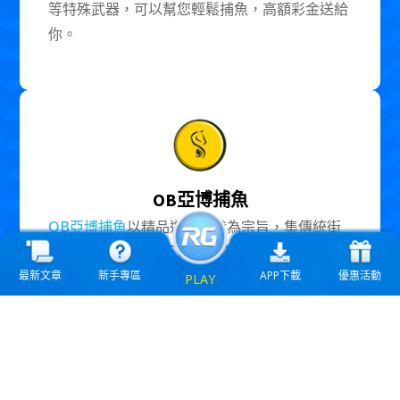
等特殊武器，可以幫您輕鬆捕魚，高額彩金送給
你。
OB亞博捕魚
OB亞博捕魚
以精品遊戲研發為宗旨，集傳統街
機機廳遊戲、捕魚王遊戲、專業老虎機、推幣機
遊戲於一體。致力於為世界各地的玩家提供優質
最新文章
新手專區
APP下載
優惠活動
PLAY
的互聯網娛樂產品和服務。