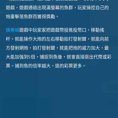
遊戲，遊戲通過出現滿螢幕的魚群，玩家操控自己的
炮臺擊落魚群而獲得獎勵。
娛樂城
遊戲中玩家家把遊戲幣投進投幣口，移動搖
杆，就能操作大炮的左右移動拍打發射鍵，就能向前
方發射網炮，拍打發射鍵，就能把炮的威力加大，最
大能加強到5倍。捕捉到魚後，就會直接退出代幣或彩
票。捕到魚的倍率越大，退的彩票更多。