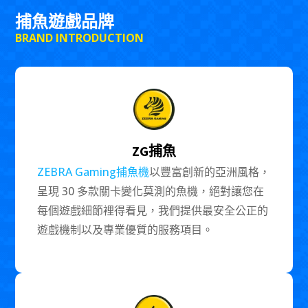
捕魚遊戲品牌
BRAND INTRODUCTION
ZG捕魚
ZEBRA Gaming捕魚機
以豐富創新的亞洲風格，
呈現 30 多款關卡變化莫測的魚機，絕對讓您在
每個遊戲細節裡得看見，我們提供最安全公正的
遊戲機制以及專業優質的服務項目。