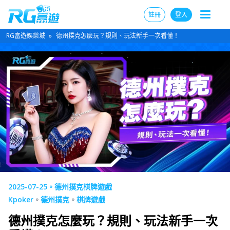
註冊
登入
RG富遊娛樂城
»
德州撲克怎麼玩？規則、玩法新手一次看懂！
2025-07-25
。
德州撲克
棋牌遊戲
Kpoker
。
德州撲克
。
棋牌遊戲
德州撲克怎麼玩？規則、玩法新手一次