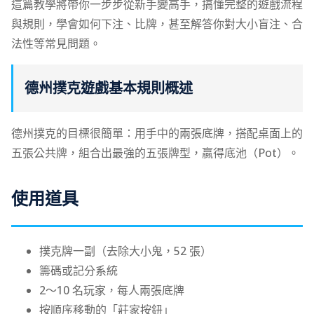
這篇教學將帶你一步步從新手變高手，搞懂完整的遊戲流程
與規則，學會如何下注、比牌，甚至解答你對大小盲注、合
法性等常見問題。
德州撲克遊戲基本規則概述
德州撲克的目標很簡單：用手中的兩張底牌，搭配桌面上的
五張公共牌，組合出最強的五張牌型，贏得底池（Pot）。
使用道具
撲克牌一副（去除大小鬼，52 張）
籌碼或記分系統
2～10 名玩家，每人兩張底牌
按順序移動的「莊家按鈕」