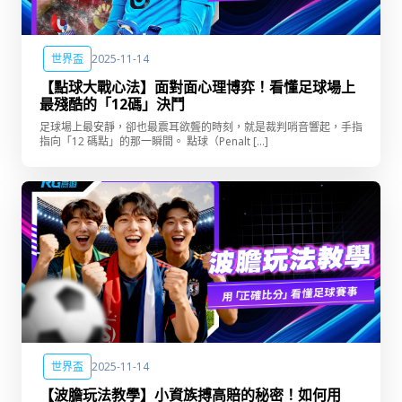
世界盃
2025-11-14
【點球大戰心法】面對面心理博弈！看懂足球場上
最殘酷的「12碼」決鬥
足球場上最安靜，卻也最震耳欲聾的時刻，就是裁判哨音響起，手指
指向「12 碼點」的那一瞬間。 點球（Penalt […]
世界盃
2025-11-14
【波膽玩法教學】小資族搏高賠的秘密！如何用