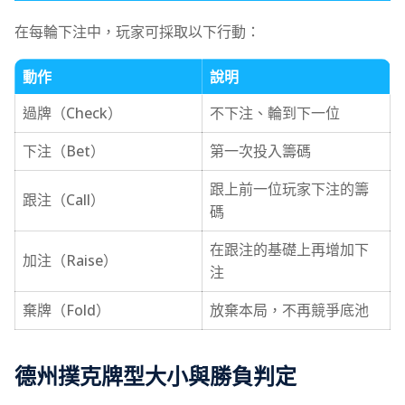
在每輪下注中，玩家可採取以下行動：
動作
說明
過牌（Check）
不下注、輪到下一位
下注（Bet）
第一次投入籌碼
跟上前一位玩家下注的籌
跟注（Call）
碼
在跟注的基礎上再增加下
加注（Raise）
注
棄牌（Fold）
放棄本局，不再競爭底池
德州撲克牌型大小與勝負判定