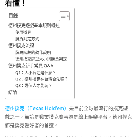
看懂！
目錄
德州撲克遊戲基本規則概述
使用道具
勝負判定方式
德州撲克流程
牌局階段的動作說明
德州撲克牌型大小與勝負判定
德州撲克新手常見 Q&A
Q1：大小盲注是什麼？
Q2：德州撲克在台灣合法嗎？
Q3：幾個人才能玩？
結論
德州撲克（Texas Hold’em）
是目前全球最流行的撲克遊
戲之一，無論是職業撲克賽事還是線上娛樂平台，德州撲克
都是撲克愛好者的首選。