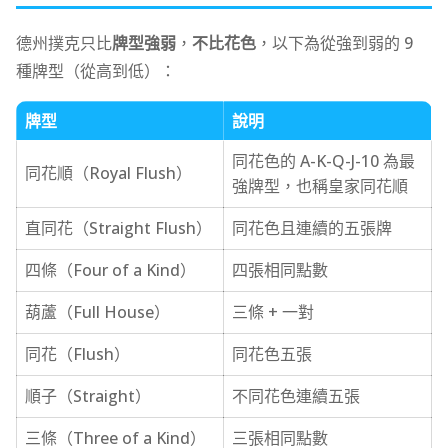
德州撲克只比
牌型強弱
，
不比花色
，以下為從強到弱的 9
種牌型（從高到低）：
牌型
說明
同花色的 A-K-Q-J-10 為最
同花順（Royal Flush）
強牌型，也稱皇家同花順
直同花（Straight Flush）
同花色且連續的五張牌
四條（Four of a Kind）
四張相同點數
葫蘆（Full House）
三條 + 一對
同花（Flush）
同花色五張
順子（Straight）
不同花色連續五張
三條（Three of a Kind）
三張相同點數