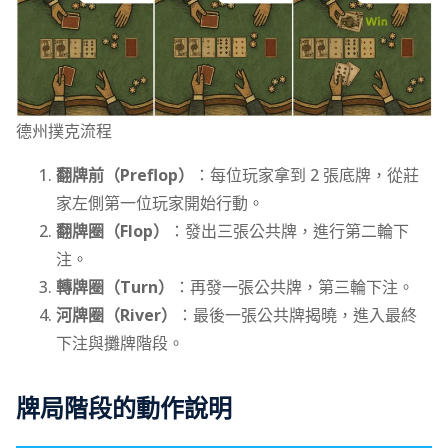
德州撲克流程
翻牌前（Preflop）
：每位玩家拿到 2 張底牌，從莊
家左側第一位玩家開始行動。
翻牌圈（Flop）
：發出三張公共牌，進行第二輪下
注。
轉牌圈（Turn）
：再發一張公共牌，第三輪下注。
河牌圈（River）
：最後一張公共牌揭曉，進入最終
下注與攤牌階段。
牌局階段的動作說明