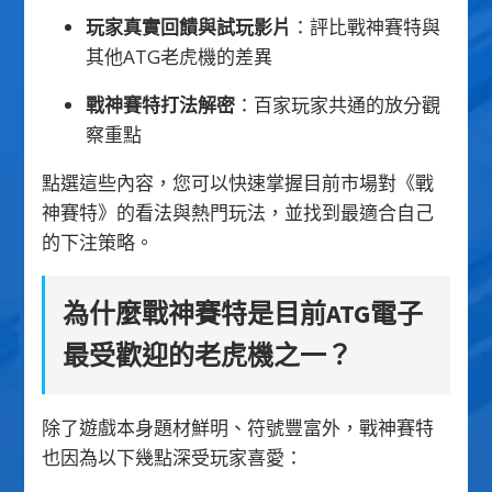
玩家真實回饋與試玩影片
：評比戰神賽特與
其他ATG老虎機的差異
戰神賽特打法解密
：百家玩家共通的放分觀
察重點
點選這些內容，您可以快速掌握目前市場對《戰
神賽特》的看法與熱門玩法，並找到最適合自己
的下注策略。
為什麼戰神賽特是目前ATG電子
最受歡迎的老虎機之一？
除了遊戲本身題材鮮明、符號豐富外，戰神賽特
也因為以下幾點深受玩家喜愛：