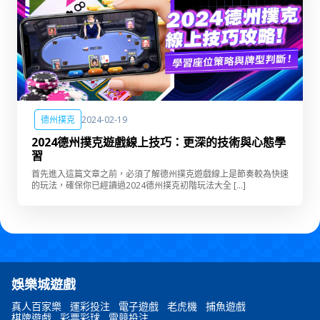
德州撲克
2024-02-19
2024德州撲克遊戲線上技巧：更深的技術與心態學
習
首先進入這篇文章之前，必須了解德州撲克遊戲線上是節奏較為快速
的玩法，確保你已經讀過2024德州撲克初階玩法大全 […]
娛樂城遊戲
真人百家樂
運彩投注
電子遊戲
老虎機
捕魚遊戲
棋牌遊戲
彩票彩球
電競投注