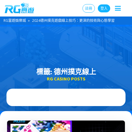
註冊
登入
RG富遊娛樂城
»
2024德州撲克遊戲線上技巧：更深的技術與心態學習
標籤:
德州撲克線上
RG CASINO POSTS