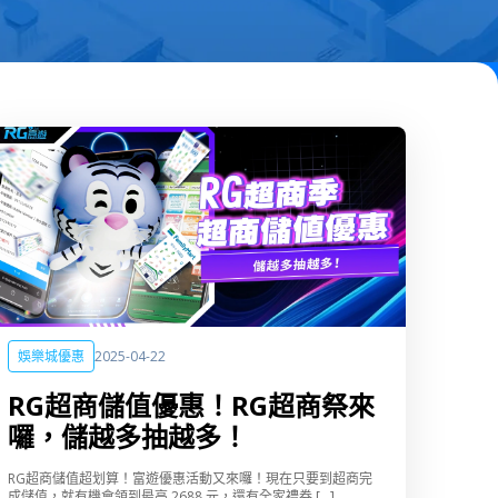
娛樂城優惠
2025-04-22
RG超商儲值優惠！RG超商祭來
囉，儲越多抽越多！
RG超商儲值超划算！富遊優惠活動又來囉！現在只要到超商完
成儲值，就有機會領到最高 2688 元，還有全家禮券 […]