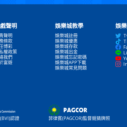
戲聲明
娛樂城教學
娛樂
責聲明
娛樂城註冊
T
務條款
娛樂城優惠
T
任博彩
娛樂城存款
F
私權政策
娛樂城出金
L
絡我們
娛樂城忘記密碼
Y
於富遊
娛樂城APP下載
I
娛樂城常見問題
BVI)認證
菲律賓(PAGCOR)監督競猜牌照