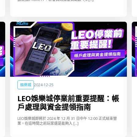
娛樂城
2024-12-25
LEO娛樂城停業前重要提醒：帳
戶處理與資金提領指南
LEO娛樂城即將於 2024 年 12 月 31 日中午 12:00 正式結束營
業，在這時間之前玩家還是能夠入 […]