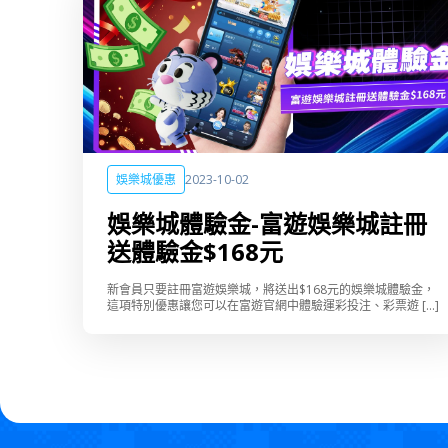
娛樂城優惠
2023-10-02
娛樂城體驗金-富遊娛樂城註冊
送體驗金$168元
新會員只要註冊富遊娛樂城，將送出$168元的娛樂城體驗金，
這項特別優惠讓您可以在富遊官網中體驗運彩投注、彩票遊 […]