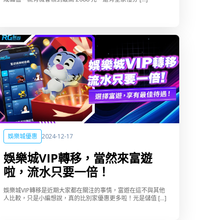
娛樂城優惠
2024-12-17
娛樂城VIP轉移，當然來富遊
啦，流水只要一倍！
娛樂城VIP轉移是近期大家都在關注的事情，富遊在這不與其他
人比較，只是小編想說，真的比別家優惠更多啦！光是儲值 […]