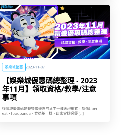
娛樂城優惠
2023-11-07
【娛樂城優惠碼總整理 - 2023
年11月】領取資格/教學/注意
事項
娛樂城優惠碼是娛樂城優惠的其中一種表現形式，就像Uber
eat、foodpanda、肯德基一樣，店家會透過優 […]