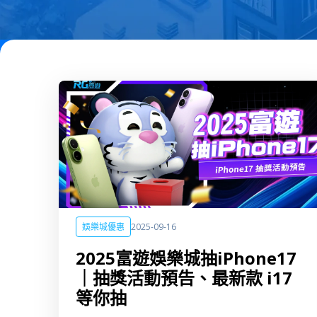
娛樂城優惠
2025-09-16
2025富遊娛樂城抽iPhone17
｜抽獎活動預告、最新款 i17
等你抽