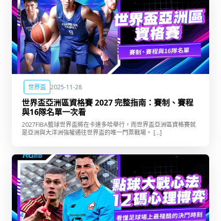
世界盃
2025-11-28
世界盃亞洲區資格賽 2027 完整指南：賽制、賽程
與16隊名單一次看
2027FIBA籃球世界盃將在卡達多哈舉行，而世界盃亞洲區資格賽就
是亞洲與大洋洲強權通往世界盃的唯一門票戰場。 […]