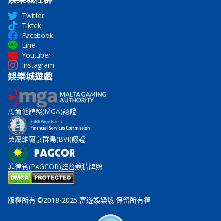
Twitter
Tiktok
Facebook
Line
Youtuber
Instagram
娛樂城遊戲
馬爾他牌照(MGA)認證
英屬維爾京群島(BVI)認證
菲律賓(PAGCOR)監督競猜牌照
版權所有 ©2018-2025 富遊娛樂城 保留所有權