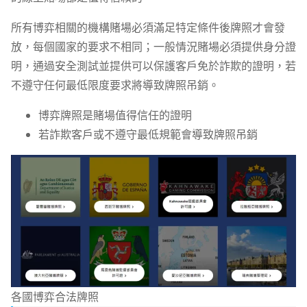
所有博弈相關的機構賭場必須滿足特定條件後牌照才會發
放，每個國家的要求不相同；一般情況賭場必須提供身分證
明，通過安全測試並提供可以保護客戶免於詐欺的證明，若
不遵守任何最低限度要求將導致牌照吊銷。
博弈牌照是賭場值得信任的證明
若詐欺客戶或不遵守最低規範會導致牌照吊銷
各國博弈合法牌照