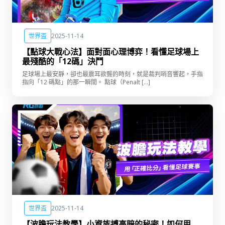
世界盃
2025-11-14
【點球大戰心法】面對面心理博弈！看懂足球場上
最殘酷的「12碼」決鬥
足球場上最安靜，卻也最震耳欲聾的時刻，就是裁判哨音響起，手指
指向「12 碼點」的那一瞬間。 點球（Penalt […]
世界盃
2025-11-14
【波膽玩法教學】小資族搏高賠的秘密！如何用