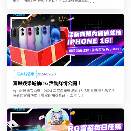
影響。別擔心～趕緊往下看！ RG富遊娛樂城貼心 […]
娛樂城優惠
2024-09-20
富遊娛樂城抽i16 活動詳情公開！
Apple粉絲看過來！2024 年富遊娛樂城抽i16 活動又來啦！為了所
有新舊會員準備了豐富的抽獎獎品。 去年 […]