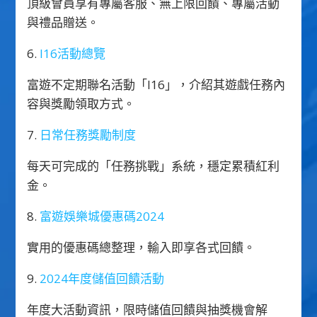
頂級會員享有專屬客服、無上限回饋、專屬活動
與禮品贈送。
6.
I16活動總覽
富遊不定期聯名活動「I16」，介紹其遊戲任務內
容與獎勵領取方式。
7.
日常任務獎勵制度
每天可完成的「任務挑戰」系統，穩定累積紅利
金。
8.
富遊娛樂城優惠碼2024
實用的優惠碼總整理，輸入即享各式回饋。
9.
2024年度儲值回饋活動
年度大活動資訊，限時儲值回饋與抽獎機會解