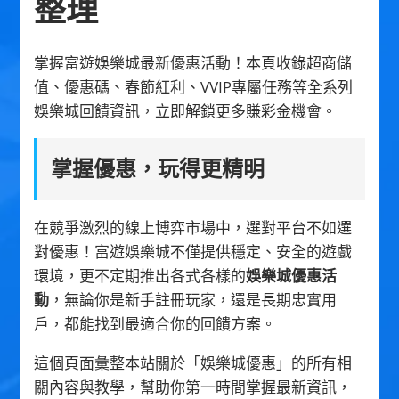
整理
掌握富遊娛樂城最新優惠活動！本頁收錄超商儲
值、優惠碼、春節紅利、VVIP專屬任務等全系列
娛樂城回饋資訊，立即解鎖更多賺彩金機會。
掌握優惠，玩得更精明
在競爭激烈的線上博弈市場中，選對平台不如選
對優惠！富遊娛樂城不僅提供穩定、安全的遊戲
環境，更不定期推出各式各樣的
娛樂城優惠活
動
，無論你是新手註冊玩家，還是長期忠實用
戶，都能找到最適合你的回饋方案。
這個頁面彙整本站關於「娛樂城優惠」的所有相
關內容與教學，幫助你第一時間掌握最新資訊，