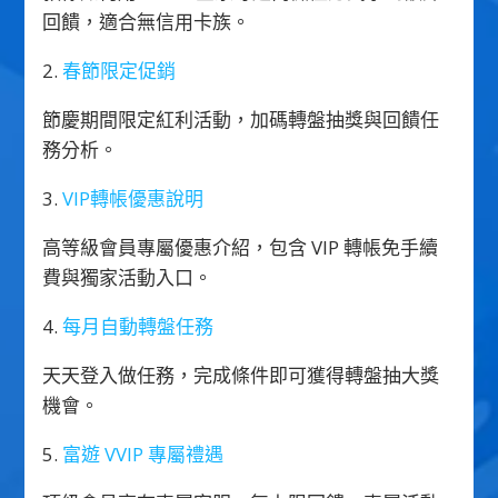
回饋，適合無信用卡族。
2.
春節限定促銷
節慶期間限定紅利活動，加碼轉盤抽獎與回饋任
務分析。
3.
VIP轉帳優惠說明
高等級會員專屬優惠介紹，包含 VIP 轉帳免手續
費與獨家活動入口。
4.
每月自動轉盤任務
天天登入做任務，完成條件即可獲得轉盤抽大獎
機會。
5.
富遊 VVIP 專屬禮遇