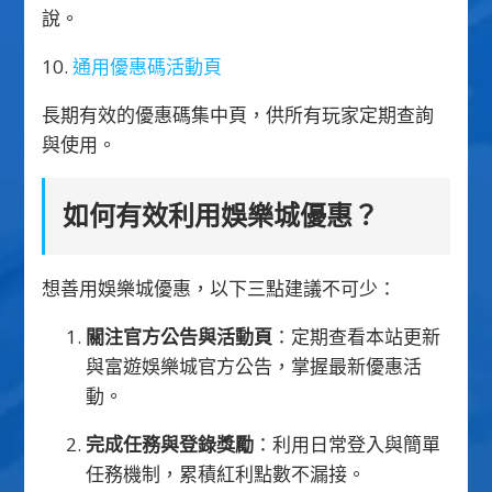
說。
10.
通用優惠碼活動頁
長期有效的優惠碼集中頁，供所有玩家定期查詢
與使用。
如何有效利用娛樂城優惠？
想善用娛樂城優惠，以下三點建議不可少：
關注官方公告與活動頁
：定期查看本站更新
與富遊娛樂城官方公告，掌握最新優惠活
動。
完成任務與登錄獎勵
：利用日常登入與簡單
任務機制，累積紅利點數不漏接。