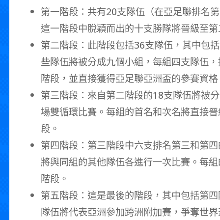
第一階段：共有20支隊伍（在亞足聯排名第
這一階段中脫穎而出的十支勝隊將晉級至第
第二階段：此階段包括36支隊伍，其中包
些隊伍將被分成九個小組，每組四支隊伍，
階段，並直接獲得亞足聯亞洲盃的參賽資格
第三階段：來自第二階段的18支隊伍將被
場雙循環比賽。每組的首名和次名將直接晉
段。
第四階段：第三階段中六支排名第三和第四
將與同組的其他隊伍各進行一次比賽。每組
階段。
第五階段：這是最後的階段，其中包括第四
隊伍將代表亞洲參加跨洲附加賽，爭奪世界