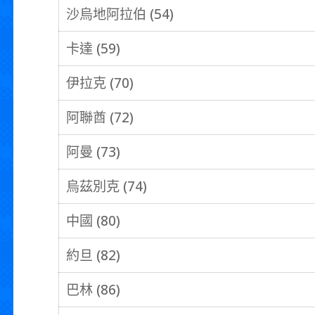
沙烏地阿拉伯 (54)
卡達 (59)
伊拉克 (70)
阿聯酋 (72)
阿曼 (73)
烏茲別克 (74)
中國 (80)
約旦 (82)
巴林 (86)