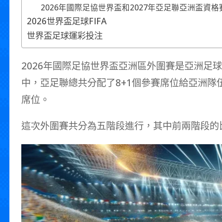
2026年國際足協世界盃和2027年亞足聯亞洲盃資
2026世界盃足球FIFA
世界盃足球運彩投注
2026年國際足協世界盃亞洲區外圍賽是亞洲足
中，亞足聯總共分配了8+1個參賽席位給亞洲隊
席位。
這次外圍賽共分為五階段進行，其中前兩階段的比