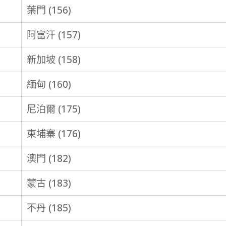
葉門 (156)
阿富汗 (157)
新加坡 (158)
緬甸 (160)
尼泊爾 (175)
柬埔寨 (176)
澳門 (182)
蒙古 (183)
不丹 (185)