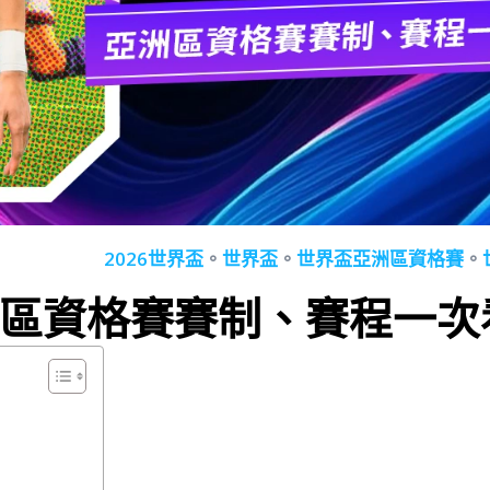
2026世界盃
。
世界盃
。
世界盃亞洲區資格賽
。
亞洲區資格賽賽制、賽程一次