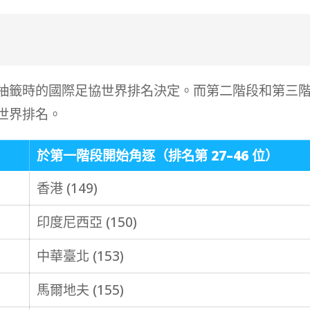
於抽籤時的國際足協世界排名決定。而第二階段和第三
世界排名。
於第一階段開始角逐（排名第 27–46 位）
香港 (149)
印度尼西亞 (150)
中華臺北 (153)
馬爾地夫 (155)